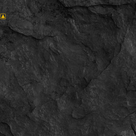
Женщина
ID:
6601
Имя:
Матвей
АллаПлохова
18.07.2025
17:57
Женщина
ID:
6600
Имя:
Алла Плохова
garrymccallum115
18.07.2025
17:53
Мужчина
ID:
6599
Имя:
Leviafankos
12.07.2025
23:11
Мужчина
ID:
6598
Имя:
Данила Нестеренко
sososo666rtp
10.07.2025
15:19
Женщина
ID:
6597
Имя:
DecceptiOn1 - любит кликать
ylmira12345
14.06.2025
02:17
Женщина
ID:
6596
Имя:
Мира Мирара
dimamitin555
12.06.2025
21:15