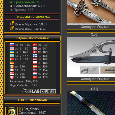
♞ Проверенные: 48
♟ Пользователи: 6363
☻ Тролли: 183
Гендерная статистика
Всего Мужчин: 5970
Холодное Оружие
Всего Женщин: 639
(109)
Страны посетителей
Холодное Оружие
(111)
ТОП 10 Участников
[1]
Jet_Shark
Сообщений: 1647