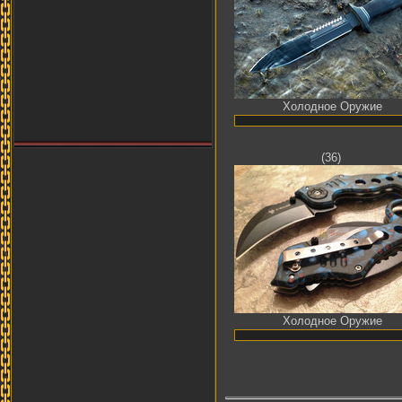
kirillxaker563
28.02.2026
21:10
Мужчина
ID:
6619
Имя:
кирилл Пруцев
misaf367
26.02.2026
18:48
Женщина
ID:
6618
Холодное Оружие
Имя:
Миша Федосов
negrolub4
25.02.2026
23:07
(36)
Женщина
ID:
6617
Имя:
Negro Lub
grudueueheu
14.02.2026
01:25
Женщина
ID:
6616
Имя:
Ftyu Grgd
bbobrovic552
10.02.2026
18:46
Женщина
ID:
6615
Имя:
Бобр Бобрович
Холодное Оружие
colnishko24
02.02.2026
02:55
Женщина
ID:
6614
Имя:
pepepainstv
dmkommentator