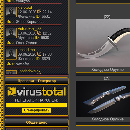
Имя:
vodny66
kislottxd
12.06.2026
22:14
Женщина
ID:
6631
(22)
Имя:
Женя Королёва
Veterok07_00
10.06.2026
11:32
Мужчина
ID:
6630
Имя:
Олег Орлов
lehasdima
09.06.2026
17:38
Женщина
ID:
6629
Имя:
sweefty
Холодное Оружие
lihodedovalex
16.05.2026
02:51
(25)
Женщина
ID:
6628
Проверка + Генератор
Имя:
San Sania
kdv-159
13.05.2026
08:22
ГЕНЕРАТОР ПАРОЛЕЙ:
Мужчина
ID:
6627
Имя:
Дмитрий Киряков
vuri600
02.05.2026
23:24
Холодное Оружие
Женщина
ID:
6626
Общее дело
Имя:
Vuri