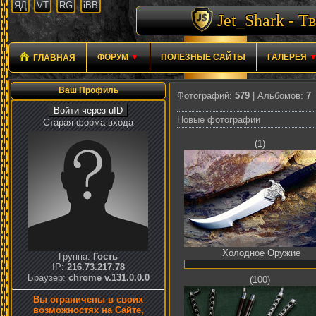
ЯД
VT
RG
iBB
Jet_Shark - 
ФОРУМ
▼
ПОЛЕЗНЫЕ САЙТЫ
ГАЛЕРЕЯ
ГЛАВНАЯ
Ваш Профиль
Фотографий:
579
| Альбомов:
7
Войти через uID
Новые фотографии
Старая форма входа
(1)
Холодное Оружие
Группа:
Гость
IP:
216.73.217.78
Браузер:
chrome v.131.0.0.0
(100)
Вы ограничены в своих
возможностях на Сайте,