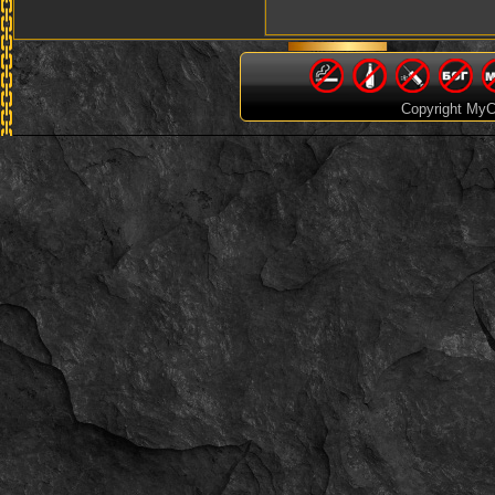
25.01.2026
06:35
Мужчина
ID:
6613
Имя:
Юрий Николаевич
yc769937md
09.01.2026
14:30
Copyright MyC
Женщина
ID:
6612
Имя:
youngkade
s1notov51
30.12.2025
18:26
Женщина
ID:
6611
Имя:
Vlad Sinotov
nizamovdenis898
12.12.2025
04:19
Женщина
ID:
6610
Имя:
Denis Nizamov
aminovemik
29.10.2025
23:21
Женщина
ID:
6609
Имя:
EMMY MUSIC
kazakovk229
14.10.2025
22:20
Женщина
ID:
6608
Имя:
Кирилл Казаков
kyokosakura