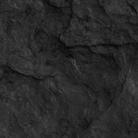
Имя:
ASdasdas asdasdasdasdas
kstop178
28.02.2025
17:53
Женщина
ID:
6588
Имя:
Кс2 Топ
nikitapro84
07.02.2025
14:14
Мужчина
ID:
6587
Имя:
никита
sahakotow5
03.02.2025
02:05
Женщина
ID:
6586
Имя:
satosha