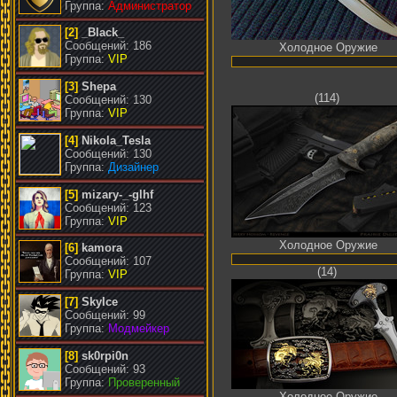
Группа:
Администратор
[2]
_Black_
Сообщений: 186
Холодное Оружие
Группа:
VIP
[3]
Shepa
(114)
Сообщений: 130
Группа:
VIP
[4]
Nikola_Tesla
Сообщений: 130
Группа:
Дизайнер
[5]
mizary-_-glhf
Сообщений: 123
Группа:
VIP
Холодное Оружие
[6]
kamora
Сообщений: 107
(14)
Группа:
VIP
[7]
SkyIce
Сообщений: 99
Группа:
Модмейкер
[8]
sk0rpi0n
Сообщений: 93
Группа:
Проверенный
Холодное Оружие