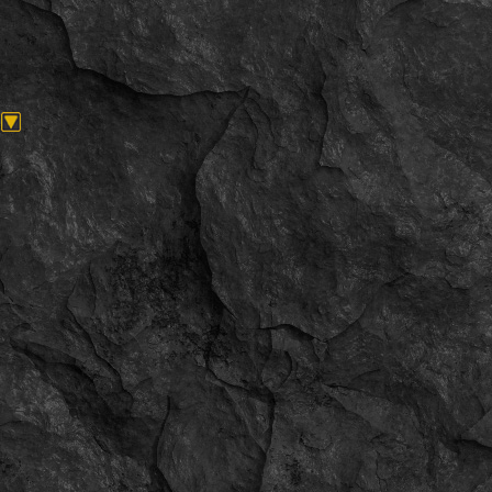
Мужчина
ID:
6595
Имя:
Дмитрий Королёв
grexlzstandoff123
07.06.2025
00:20
Женщина
ID:
6594
Имя:
maxim mykytuik
ajdarbekr2
19.05.2025
21:34
Женщина
ID:
6593
Имя:
Hero
1337
30.04.2025
09:14
Мужчина
ID:
6592
Имя:
Dana 1337
Jaguar4
09.04.2025
19:33
Мужчина
ID:
6591
Имя:
Олег
butchercomm74
07.04.2025
16:56
Женщина
ID:
6590
Имя:
ButcheR MaDness
tepsisoydu
31.03.2025
14:01
Мужчина
ID:
6589