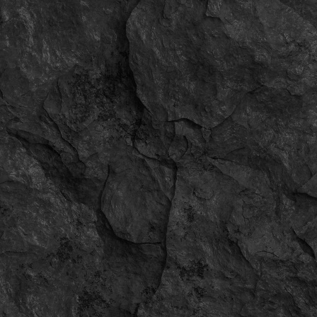
11.10.2025
21:29
Мужчина
ID:
6607
Имя:
kyoko sakura
veramomot3
28.09.2025
10:20
Женщина
ID:
6606
Имя:
Вера Момот
d0674633
02.09.2025
15:40
Женщина
ID:
6605
Имя:
dsgsd
dendjjd7
02.09.2025
15:32
Женщина
ID:
6604
Имя:
FANTIK GG
roomik8787
17.08.2025
10:47
Женщина
ID:
6603
Имя:
Alex Legendary
innamarkova1800
05.08.2025
12:30
Женщина
ID:
6602
Имя:
Inna Borisevich
matveiderolyator2g
31.07.2025
03:18